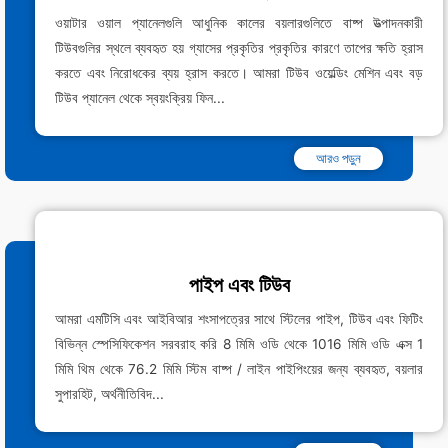
ওয়াটার ওয়াল প্যানেলগুলি আধুনিক কালের বয়লারগুলিতে বাষ্প উত্পাদনকারী
টিউবগুলির স্থলে ব্যবহৃত হয় গ্যাসের প্রকৃতির প্রকৃতির কারণে তাপের ক্ষতি হ্রাস
করতে এবং নিরোধকের ব্যয় হ্রাস করতে। আমরা টিউব ওয়েল্ডিং মেশিন এবং বড়
টিউব প্যানেল থেকে স্বয়ংক্রিয় ফিন...
আরও পড়ুন
পাইপ এবং টিউব
আমরা এমটিসি এবং আইবিআর শংসাপত্রের সাথে স্টিলের পাইপ, টিউব এবং ফিটিং
বিভিন্ন স্পেসিফিকেশন সরবরাহ করি 8 মিমি ওডি থেকে 1016 মিমি ওডি এক্স 1
মিমি থিম থেকে 76.2 মিমি স্টিম বাষ্প / লাইন পাইপিংয়ের জন্য ব্যবহৃত, বয়লার
সুপারহিট, অর্থনীতিবিদ...