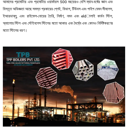
আমাদের প্রমোটার এবং প্রমোটার ওয়ার্কারস 500 বছরেরও বেশি ম্যান-বর্ষের জ্ঞান এবং
বিস্তৃত অভিজ্ঞতা আছে সমস্ত প্রকারের প্লেট, বিভাগ, টিউবস এবং পাইপ যেমন সীমলেস,
ইআরডাব্লু, এবং রাইফেল-বোরের তৈরি, নির্মাণ, নমন এবং eldালাই
কার্বন স্টিল,
অ্যালোয় স্টিল এবং স্টেইনলেস স্টিলের মতো আকার এবং দৈর্ঘ্যে এবং কোনও নির্দিষ্টকরণের
মতো স্টিলের ধরণ।