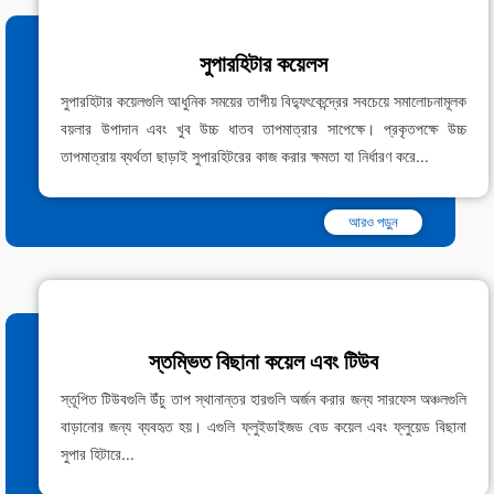
সুপারহিটার কয়েলস
সুপারহিটার কয়েলগুলি আধুনিক সময়ের তাপীয় বিদ্যুৎকেন্দ্রের সবচেয়ে সমালোচনামূলক
বয়লার উপাদান এবং খুব উচ্চ ধাতব তাপমাত্রার সাপেক্ষে। প্রকৃতপক্ষে উচ্চ
তাপমাত্রায় ব্যর্থতা ছাড়াই সুপারহিটরের কাজ করার ক্ষমতা যা নির্ধারণ করে...
আরও পড়ুন
স্তম্ভিত বিছানা কয়েল এবং টিউব
স্তূপিত টিউবগুলি উঁচু তাপ স্থানান্তর হারগুলি অর্জন করার জন্য সারফেস অঞ্চলগুলি
বাড়ানোর জন্য ব্যবহৃত হয়। এগুলি ফ্লুইডাইজড বেড কয়েল এবং ফ্লুয়েড বিছানা
সুপার হিটারে...