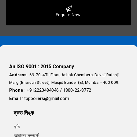
Enquire Now!
This
field
should
be
left
An ISO 9001 : 2015 Company
blank
Address
: 69‐70, 4Th Floor, Ashok Chembers, Devaji Ratanji
Marg (Bharuch Street), Masjid Bunder (E), Mumbai ‐ 400 009.
Phone
: +912223484046 / 1800-22-8772
Email
:
tppboilers@gmail.com
দ্রুত লিঙ্ক
বাড়ি
আমাদের সম্পর্কে