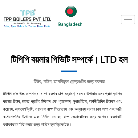
Bangladesh
টিপিপি বয়লার পিভিটি সম্পর্কে। LTD হল
টিউব, পাইপ, তাপবিদ্যুৎ কেন্দ্রগুলির জন্য বয়লার
টিপিবি হ’ল উচ্চ তাপমাত্রা বাষ্প বয়লার চাপ যন্ত্রাংশ, বয়লার উপাদান এবং প্রতিস্থাপন
বয়লার টিউব, জলের প্রাচীর টিউবস এবং প্যানেলস, সুপারহিটার, অর্থনীতিবিদ টিউবস এবং
কয়েলস, অ্যাসেমব্লিসি, ওয়াল বা বাষ্প শিরোলেখ এবং অন্যান্য বয়লার চাপ অংশ এবং ভারী
কাঠামোগুলির উত্পাদক এবং নির্মাতা is
বড় বাষ্প জেনারেটরের জন্য আপনার বয়লারটি
যথাযথভাবে ফিট করার জন্য কাস্টম ফ্যাব্রিকেটেড।