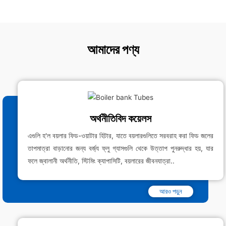
আমাদের পণ্য
অর্থনীতিবিদ কয়েলস
এগুলি হ'ল বয়লার ফিড-ওয়াটার হিটার, যাতে বয়লারগুলিতে সরবরাহ করা ফিড জলের
তাপমাত্রা বাড়ানোর জন্য বর্জ্য ফ্লু গ্যাসগুলি থেকে উত্তাপ পুনরুদ্ধার হয়, যার
ফলে জ্বালানী অর্থনীতি, স্টিমিং ক্যাপাসিটি, বয়লারের জীবনযাত্রা..
আরও পড়ুন